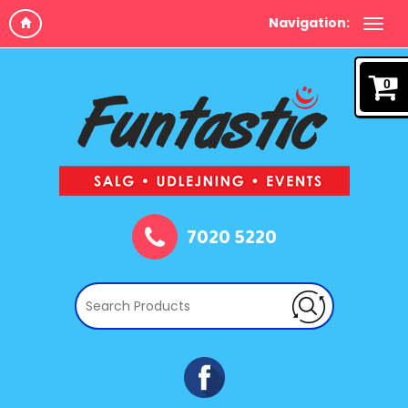
Navigation:
0
7020 5220